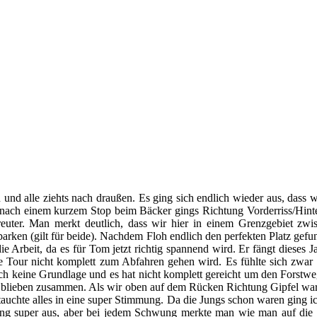
 und alle ziehts nach draußen. Es ging sich endlich wieder aus, dass 
nach einem kurzem Stop beim Bäcker gings Richtung Vorderriss/Hinter
euter. Man merkt deutlich, dass wir hier in einem Grenzgebiet zwi
parken (gilt für beide). Nachdem Floh endlich den perfekten Platz gefun
ie Arbeit, da es für Tom jetzt richtig spannend wird. Er fängt dieses
ie Tour nicht komplett zum Abfahren gehen wird. Es fühlte sich zwar
fach keine Grundlage und es hat nicht komplett gereicht um den Forst
blieben zusammen. Als wir oben auf dem Rücken Richtung Gipfel ware
auchte alles in eine super Stimmung. Da die Jungs schon waren ging i
g super aus, aber bei jedem Schwung merkte man wie man auf die S