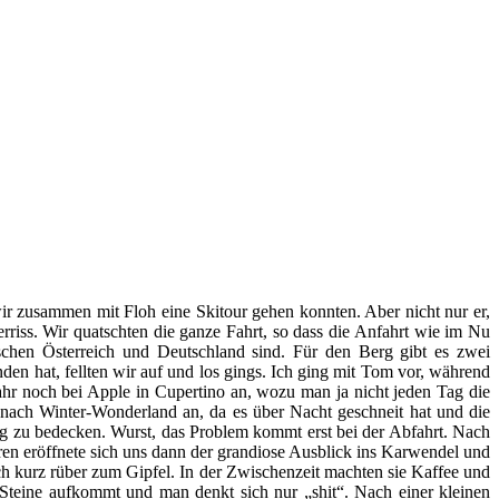
wir zusammen mit Floh eine Skitour gehen konnten. Aber nicht nur er,
riss. Wir quatschten die ganze Fahrt, so dass die Anfahrt wie im Nu
schen Österreich und Deutschland sind. Für den Berg gibt es zwei
den hat, fellten wir auf und los gings. Ich ging mit Tom vor, während
 Jahr noch bei Apple in Cupertino an, wozu man ja nicht jeden Tag die
 nach Winter-Wonderland an, da es über Nacht geschneit hat und die
weg zu bedecken. Wurst, das Problem kommt erst bei der Abfahrt. Nach
n eröffnete sich uns dann der grandiose Ausblick ins Karwendel und
ch kurz rüber zum Gipfel. In der Zwischenzeit machten sie Kaffee und
teine aufkommt und man denkt sich nur „shit“. Nach einer kleinen