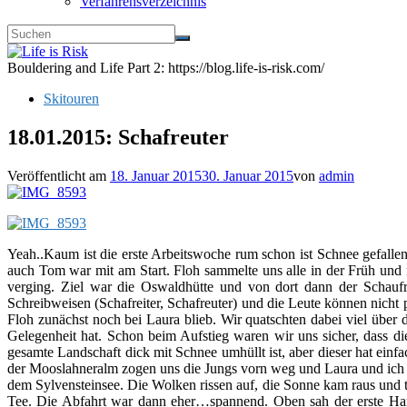
Verfahrensverzeichnis
Bouldering and Life Part 2: https://blog.life-is-risk.com/
Skitouren
18.01.2015: Schafreuter
Veröffentlicht am
18. Januar 2015
30. Januar 2015
von
admin
Yeah..Kaum ist die erste Arbeitswoche rum schon ist Schnee gefallen
auch Tom war mit am Start. Floh sammelte uns alle in der Früh und 
verging. Ziel war die Oswaldhütte und von dort dann der Schaufr
Schreibweisen (Schafreiter, Schafreuter) und die Leute können nicht 
Floh zunächst noch bei Laura blieb. Wir quatschten dabei viel über d
Gelegenheit hat. Schon beim Aufstieg waren wir uns sicher, dass d
gesamte Landschaft dick mit Schnee umhüllt ist, aber dieser hat ein
der Mooslahneralm zogen uns die Jungs vorn weg und Laura und ich 
dem Sylvensteinsee. Die Wolken rissen auf, die Sonne kam raus und t
Tee. Die Abfahrt war dann eher…spannend. Oben sah der erste Han