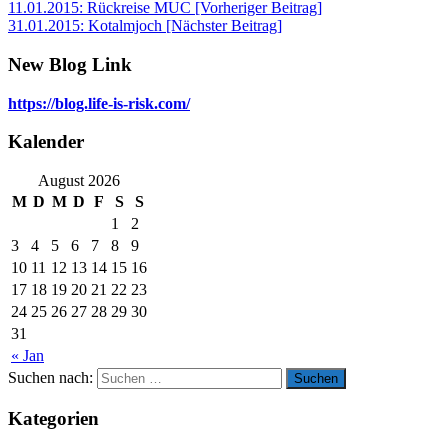
11.01.2015: Rückreise MUC [Vorheriger Beitrag]
31.01.2015: Kotalmjoch
[Nächster Beitrag]
New Blog Link
https://blog.life-is-risk.com/
Kalender
August 2026
M
D
M
D
F
S
S
1
2
3
4
5
6
7
8
9
10
11
12
13
14
15
16
17
18
19
20
21
22
23
24
25
26
27
28
29
30
31
« Jan
Suchen nach:
Suchen
Kategorien