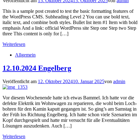
Veröffentlicht am
15. Oktober 2024
15. Oktober 2025
von
admin
This is a sample post created to test the basic formatting features of
the WordPress CMS. Subheading Level 2 You can use bold text,
italic text, and combine both styles. Bullet list item #1 Item with bold
emphasis And a link: official WordPress site Step one Step two Step
three This content is only for […]
Weiterlesen
Allgemein
12.10.2024 Engelberg
Veröffentlicht am
12. Oktober 2024
10. Januar 2025
von
admin
Vor diesem Wochenende hatte ich etwas Bammel. Ich hatte vor die
defekte Elektrik im Wohnwagen zu reparieren, die wohl beim Loch-
bohren für den Kamin kaputt gegangen ist. So ging’s am Samstag in
der Früh los Richtung Engelberg. Ich hatte schon viele Szenarien im
Kopf durchgespielt und hatte mir versucht für alle Eventualitäten
Lösungen auszudenken. Auch […]
Weiterlesen